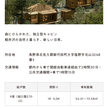
森にひらかれた、独立型キャビン
軽井沢の自然と暮らす、新しい日常。
所在地
長野県北佐久郡御代田町大字塩野字北山3248
番3
交通情報
都内から車で関越自動車道経由で2時間30分・
公共交通機関+車で1時間15分
総戸数
間取り
専有面積
9室（総口数270
1R･1LDK
54.01～73.58㎡
口）