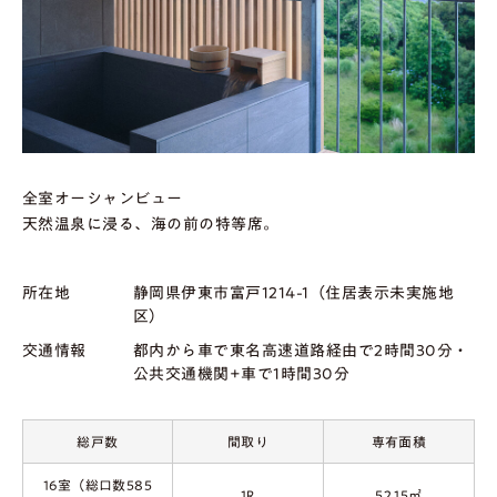
全室オーシャンビュー
天然温泉に浸る、海の前の特等席。
所在地
静岡県伊東市富戸1214-1（住居表示未実施地
区）
交通情報
都内から車で東名高速道路経由で2時間30分・
公共交通機関+車で1時間30分
総戸数
間取り
専有面積
16室（総口数585
1R
52.15㎡