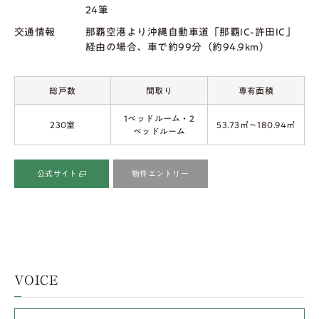
24筆
交通情報
那覇空港より沖縄自動車道「那覇IC-許田IC」
経由の場合、車で約99分（約94.9km）
総戸数
間取り
専有面積
1ベッドルーム・2
230室
53.73㎡～180.94㎡
ベッドルーム
公式サイト
物件エントリー
VOICE