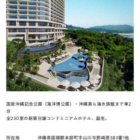
国営沖縄記念公園（海洋博公園）・
沖縄美ら海水族館
まで
車2
分
全230室の新築分譲コンドミニアムホテル、誕生。
所在地
沖縄県国頭郡本部町字山川与那崎原383番1他