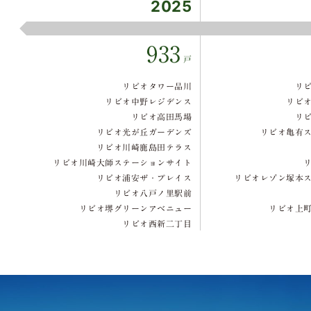
2025
933
戸
リビオタワー品川
リ
リビオ中野レジデンス
リビ
リビオ高田馬場
リ
リビオ光が丘ガーデンズ
リビオ亀有
リビオ川崎鹿島田テラス
リビオ川崎大師ステーションサイト
リビオ浦安ザ・プレイス
リビオレゾン塚本
リビオ八戸ノ里駅前
リビオ堺グリーンアベニュー
リビオ上
リビオ西新二丁目