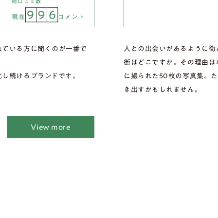
総口コミ数
9
9
6
現在
コメント
れている方に聞くのが一番で
人との出会いがあるように街
街はどこですか。その理由は
化し続けるブランドです。
に撮られた50枚の写真集。
き出すかもしれません。
View more