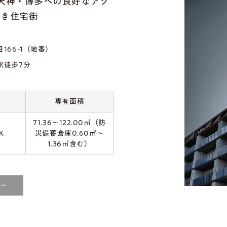
天神・博多への良好なアク
しき住宅街
66-1（地番）
駅徒歩7分
専有面積
71.36～122.00㎡（防
K
災備蓄倉庫0.60㎡～
1.36㎡含む）
リー