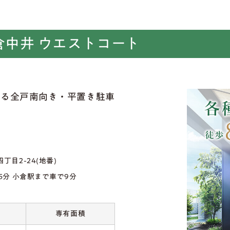
倉中井 ウエストコート
贈る全戸南向き・平置き駐車
目2-24(地番)
5分 小倉駅まで車で9分
専有面積