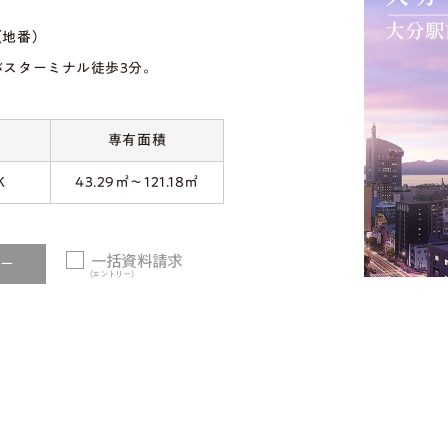
（地番）
バスターミナル徒歩3分。
専有面積
K
43.29㎡～121.18㎡
一括資料請求
リー
（エントリー）