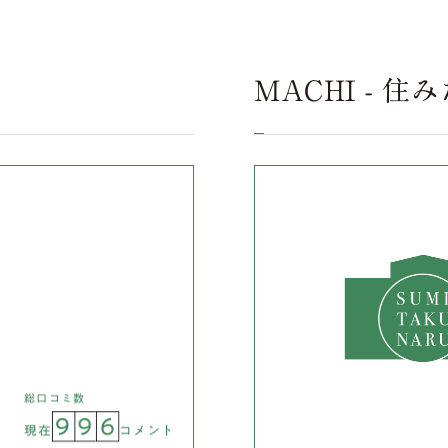
MACHI - 
総口コミ数
9
9
6
現在
コメント