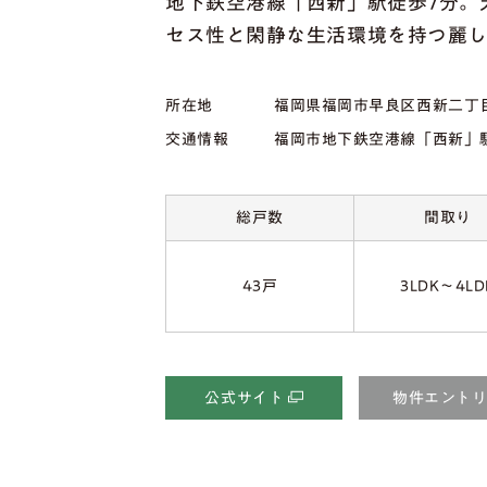
地下鉄空港線「西新」駅徒歩7分。
セス性と閑静な生活環境を持つ麗
所在地
福岡県福岡市早良区西新二丁目1
交通情報
福岡市地下鉄空港線「西新」
総戸数
間取り
43戸
3LDK〜4LD
公式サイト
物件エント