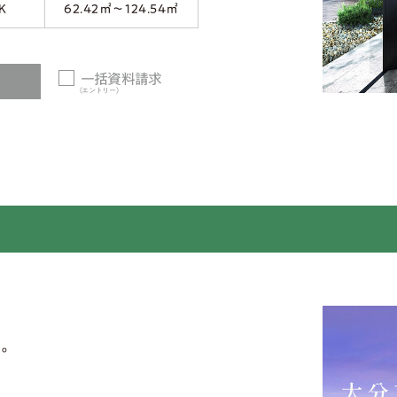
K
62.42㎡～124.54㎡
一括資料請求
（エントリー）
ト。