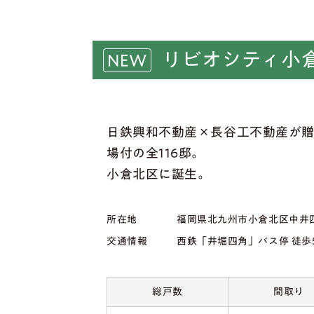
リビオシティ小
日鉄興和不動産×長谷工不動産が
場付の全116邸。
小倉北区に誕生。
所在地
福岡県北九州市小倉北区中井四丁
交通情報
西鉄「井堀四角」バス停 徒歩
総戸数
間取り