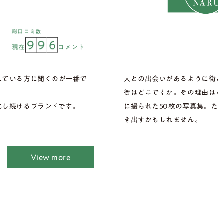
総口コミ数
9
9
6
現在
コメント
れている方に聞くのが一番で
人との出会いがあるように街
街はどこですか。その理由は
化し続けるブランドです。
に撮られた50枚の写真集。
き出すかもしれません。
View more