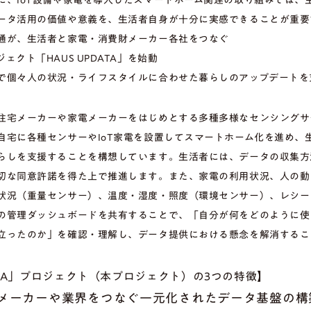
ータ活用の価値や意義を、生活者自身が十分に実感できることが重要
通が、生活者と家電・消費財メーカー各社をつなぐ
ェクト「HAUS UPDATA」を始動
で個々人の状況・ライフスタイルに合わせた暮らしのアップデートを
住宅メーカーや家電メーカーをはじめとする多種多様なセンシングサ
自宅に各種センサーやIoT家電を設置してスマートホーム化を進め、
らしを支援することを構想しています。生活者には、データの収集方
切な同意許諾を得た上で推進します。また、家電の利用状況、人の動
状況（重量センサー）、温度・湿度・照度（環境センサー）、レシー
の管理ダッシュボードを共有することで、「自分が何をどのように使
立ったのか」を確認・理解し、データ提供における懸念を解消するこ
DATA」プロジェクト（本プロジェクト）の3つの特徴】
メーカーや業界をつなぐ一元化されたデータ基盤の構