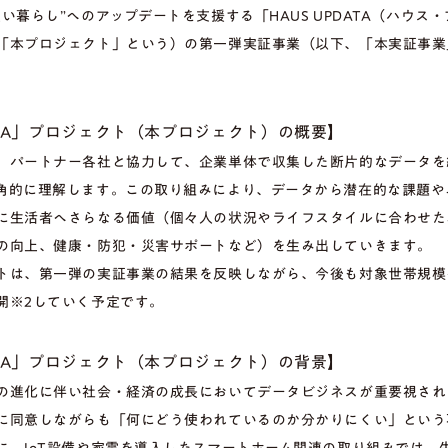
い暮らし”へのアップデートを支援する「HAUS UPDATA（ハウス
「本プロジェクト」という）の第一弾実証事業（以下、「本実証事業
DATA」プロジェクト（本プロジェクト）の概要】
、パートナー各社と協力して、企業単体で収集した断片的なデータを
角的に理解します。この取り組みにより、データから潜在的な課題や
に生活者へさらなる価値（個々人の状況やライフスタイルに合わせた
の向上、健康・防犯・災害サポートなど）を生み出していきます。
トは、第一弾の実証事業の結果を反映しながら、今後も対象世帯規模
開※2していく予定です。
DATA」プロジェクト（本プロジェクト）の背景】
の進化に伴い社会・経済の成長においてデータビジネスが重要視され
に同意しながらも「何にどう使われているのか分かりにくい」という
に、IoT設備や家電を導入したスマートホーム関連の取り組みでは、